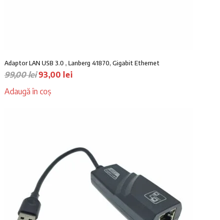
Adaptor LAN USB 3.0 , Lanberg 41870, Gigabit Ethernet
Prețul
Prețul
99,00
lei
93,00
lei
inițial
curent
Adaugă în coș
a
este:
fost:
93,00 lei.
99,00 lei.