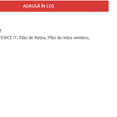
ADAUGĂ ÎN COȘ
1
ERICE IT
,
Plăci de Rețea
,
Plăci de rețea wireless
,