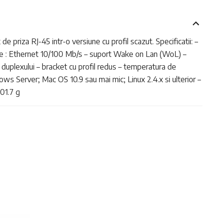
priza RJ-45 intr-o versiune cu profil scazut. Specificatii: –
date : Ethernet 10/100 Mb/s – suport Wake on Lan (WoL) –
 duplexului – bracket cu profil redus – temperatura de
ws Server; Mac OS 10.9 sau mai mic; Linux 2.4.x si ulterior –
01.7 g