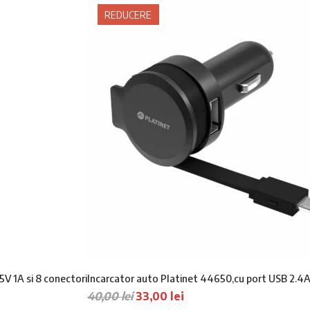
REDUCERE
5V 1A si 8 conectori
Incarcator auto Platinet 44650,cu port USB 2.4A 
P
P
40,00
lei
33,00
lei