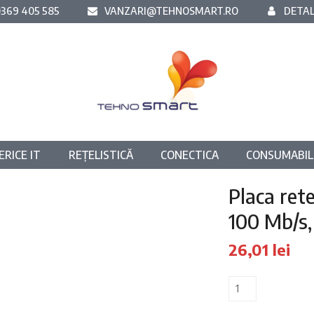
369 405 585
VANZARI@TEHNOSMART.RO
DETAL
ERICE IT
REȚELISTICĂ
CONECTICA
CONSUMABIL
Placa ret
100 Mb/s,
26,01
lei
Cantitate
Placa