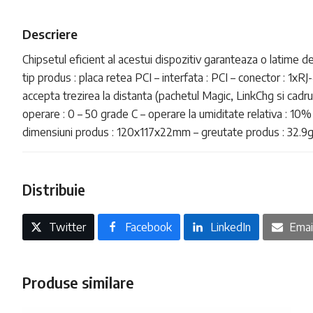
Descriere
Chipsetul eficient al acestui dispozitiv garanteaza o latime d
tip produs : placa retea PCI – interfata : PCI – conector : 
accepta trezirea la distanta (pachetul Magic, LinkChg si cadr
operare : 0 – 50 grade C – operare la umiditate relativa : 1
dimensiuni produs : 120x117x22mm – greutate produs : 32.9g 
Distribuie
Twitter
Facebook
LinkedIn
Emai
Produse similare