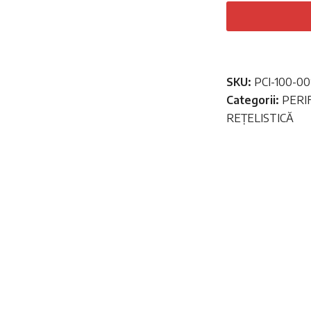
retea
Lanberg
41872,
PCI,
Ethernet
SKU:
PCI-100-00
100
Categorii:
PERIF
Mb/s,
REȚELISTICĂ
1xRJ-
45,
Chipset
Realtek