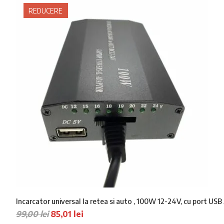
REDUCERE
Incarcator universal la retea si auto , 100W 12-24V, cu port USB 
P
P
99,00
lei
85,01
lei