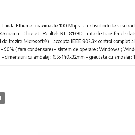
e banda Ethernet maxima de 100 Mbps. Produsul include si suport de 
1xRJ-45 mama – Chipset : Realtek RTL8139D – rata de transfer de 
ul de trezire Microsoft®) – accepta IEEE 802.3x control complet al
0% – 90% ( fara condensare) – sistem de operare : Windows ; Windo
– dimensiuni cu ambalaj : 155x140x32mm – greutate cu ambalaj : 1
l