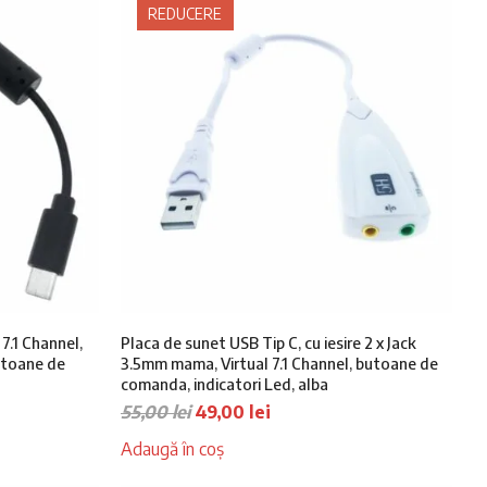
REDUCERE
 7.1 Channel,
Placa de sunet USB Tip C, cu iesire 2 x Jack
utoane de
3.5mm mama, Virtual 7.1 Channel, butoane de
comanda, indicatori Led, alba
Prețul
Prețul
55,00
lei
49,00
lei
inițial
curent
Adaugă în coș
a
este:
fost:
49,00 lei.