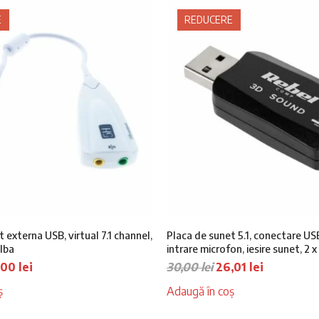
00 lei.
55,00 lei.
E
REDUCERE
 externa USB, virtual 7.1 channel,
Placa de sunet 5.1, conectare USB
alba
intrare microfon, iesire sunet, 2 
ețul
Prețul
Prețul
Prețul
,00
lei
30,00
lei
26,01
lei
țial
curent
inițial
curent
ș
Adaugă în coș
este:
a
este:
t:
29,00 lei.
fost:
26,01 lei.