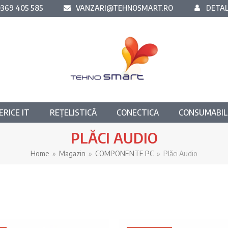
369 405 585
VANZARI@TEHNOSMART.RO
DETAL
ERICE IT
REȚELISTICĂ
CONECTICA
CONSUMABIL
PLĂCI AUDIO
Home
»
Magazin
»
COMPONENTE PC
»
Plăci Audio