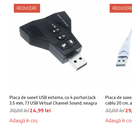
45,
REDUCERE
REDUCER
Placa de sunet USB externa, cu 4 porturi Jack
Placa de sunet
3.5 mm, 7.1 USB Virtual Channel Sound, neagra
cablu 20 cm, 
Prețul
Prețul
Pr
30,00
lei
24,99
lei
32,00
lei
29
inițial
curent
ini
Adaugă în coș
Adaugă în co
a
este:
a
fost:
24,99 lei.
fos