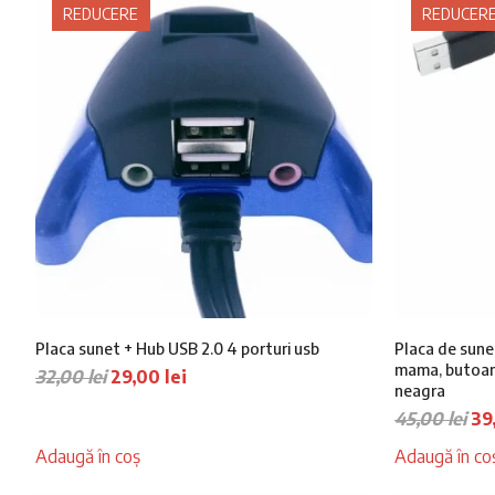
cele
REDUCERE
REDUCER
mai
recente
Placa sunet + Hub USB 2.0 4 porturi usb
Placa de sunet
mama, butoan
Prețul
Prețul
32,00
lei
29,00
lei
neagra
inițial
curent
Pr
45,00
lei
39
a
este:
ini
fost:
29,00 lei.
Adaugă în coș
Adaugă în co
a
32,00 lei.
fos