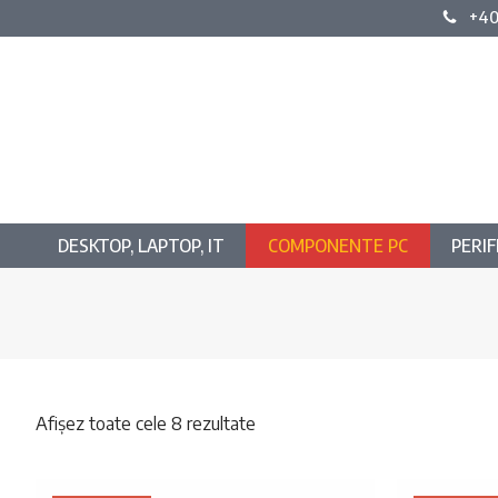
+40
DESKTOP, LAPTOP, IT
COMPONENTE PC
PERIF
Sortat
Afișez toate cele 8 rezultate
după