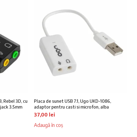
55,00 lei.
, Rebel 3D, cu
Placa de sunet USB 7.1, Ugo UKD-1086,
x jack 3.5mm
adaptor pentru casti si microfon, alba
37,00
lei
Adaugă în coș