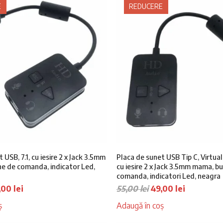
E
REDUCERE
 USB, 7.1, cu iesire 2 x Jack 3.5mm
Placa de sunet USB Tip C, Virtual
e de comanda, indicator Led,
cu iesire 2 x Jack 3.5mm mama, b
comanda, indicatori Led, neagra
ețul
Prețul
Prețul
Prețul
,00
lei
55,00
lei
49,00
lei
țial
curent
inițial
curent
ș
Adaugă în coș
este:
a
este:
t:
39,00 lei.
fost:
49,00 lei.