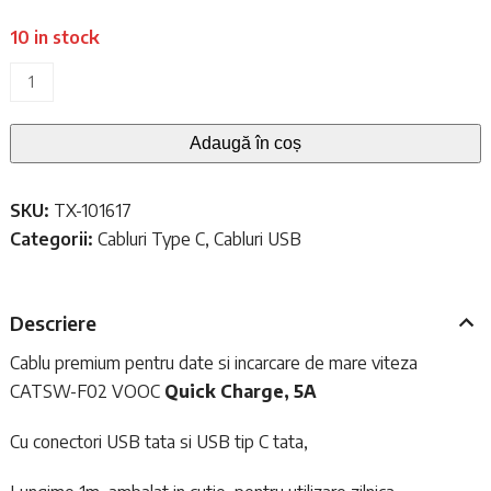
10 in stock
Cantitate
Cablu
cu
Adaugă în coș
conectori
USB
SKU:
TX-101617
tip
Categorii:
Cabluri Type C
,
Cabluri USB
C
Baseus
1m,
Descriere
Quick
Charge,
Cablu premium pentru date si incarcare de mare viteza
5A
CATSW-F02
VOOC
Quick Charge,
5A
Cu conectori USB tata si USB tip C tata,