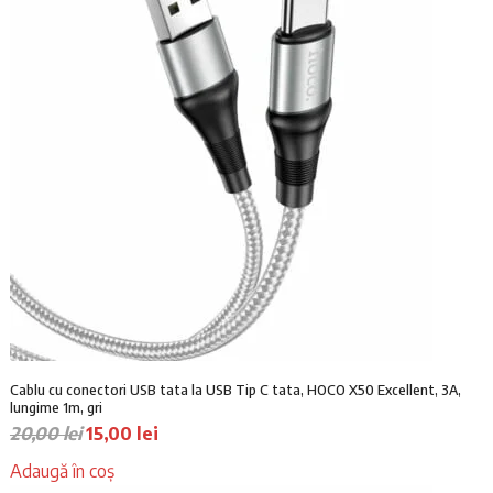
Cablu cu conectori USB tata la USB Tip C tata, HOCO X50 Excellent, 3A,
lungime 1m, gri
P
P
20,00
lei
15,00
lei
r
r
Adaugă în coș
e
e