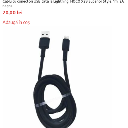
Cablu cu conectori USB tata la Lightning, HOCO X29 Superior Style, 1m, 2A,
,
negru
0
l
20,00
lei
0
e
i
Adaugă în coș
l
.
e
i
.