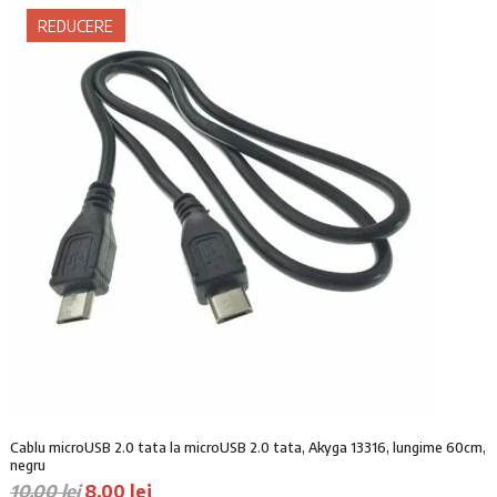
ț
ț
REDUCERE
u
u
l
l
i
c
n
u
i
r
ț
e
i
n
a
t
l
e
a
s
f
t
o
e
s
:
t
1
:
5
2
,
0
0
Cablu microUSB 2.0 tata la microUSB 2.0 tata, Akyga 13316, lungime 60cm,
,
0
negru
0
P
P
10,00
lei
8,00
lei