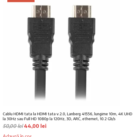
u
u
e
.
l
l
i
i
c
.
n
u
i
r
ț
e
i
n
a
t
l
e
a
s
f
t
o
e
s
:
t
1
:
8
2
,
0
0
Cablu HDMI tata la HDMI tata v.2.0, Lanberg 41556, lungime 10m, 4K UHD
,
1
la 30Hz sau Full HD 1080p la 120Hz, 3D, ARC, ethernet, 10.2 Gb/s
0
P
P
50,00
lei
44,00
lei
0
l
r
r
e
Adaugă în coș