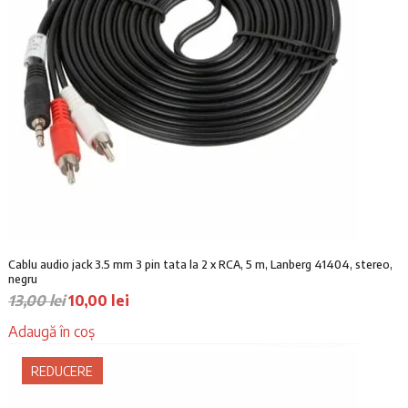
Cablu audio jack 3.5 mm 3 pin tata la 2 x RCA, 5 m, Lanberg 41404, stereo,
negru
P
P
13,00
lei
10,00
lei
r
r
Adaugă în coș
e
e
ț
ț
REDUCERE
u
u
l
l