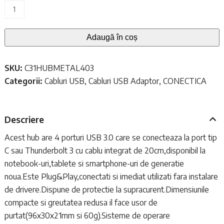
inițial
curent
Cantitate
Skip
a
este:
to
fost:
Adaugă în coș
131,00 lei.
the
150,00 lei.
beginning
SKU:
C31HUBMETAL403
of
Categorii:
Cabluri USB
,
Cabluri USB Adaptor
,
CONECTICA
the
images
gallery
Descriere
Hot
HUB
Acest hub are 4 porturi USB 3.0 care se conecteaza la port tip
i-
C sau Thunderbolt 3 cu cablu integrat de 20cm,disponibil la
tec
notebook-uri,tablete si smartphone-uri de generatie
4
noua.Este Plug&Play,conectati si imediat utilizati fara instalare
porturi
de drivere.Dispune de protectie la supracurent.Dimensiunile
USB
compacte si greutatea redusa il face usor de
3.0
purtat(96x30x21mm si 60g).Sisteme de operare