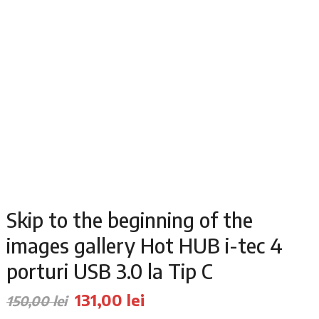
Skip to the beginning of the
images gallery Hot HUB i-tec 4
porturi USB 3.0 la Tip C
Prețul
Prețul
131,00
lei
150,00
lei