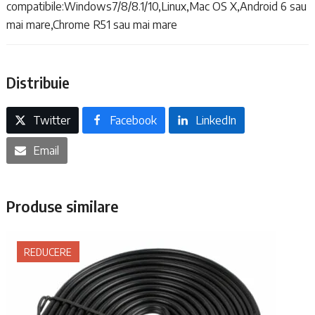
la
compatibile:Windows7/8/8.1/10,Linux,Mac OS X,Android 6 sau
Tip
mai mare,Chrome R51 sau mai mare
C
Distribuie
Twitter
Facebook
LinkedIn
Email
Produse similare
REDUCERE