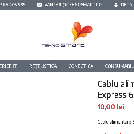
369 405 585
VANZARI@TEHNOSMART.RO
DETAL
ERICE IT
REȚELISTICĂ
CONECTICA
CONSUMABIL
Cablu ali
Express 6
10,00
lei
Cablu alimentare 