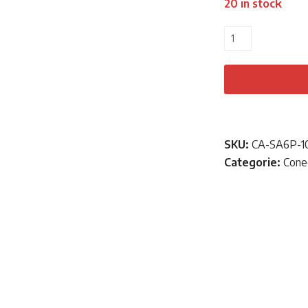
20 in stock
Cantitate
Cablu
alimentare
SATA
15
pini
la
SKU:
CA-SA6P-1
PCI
Categorie:
Cone
Express
6
pini,20
cm,Lanberg