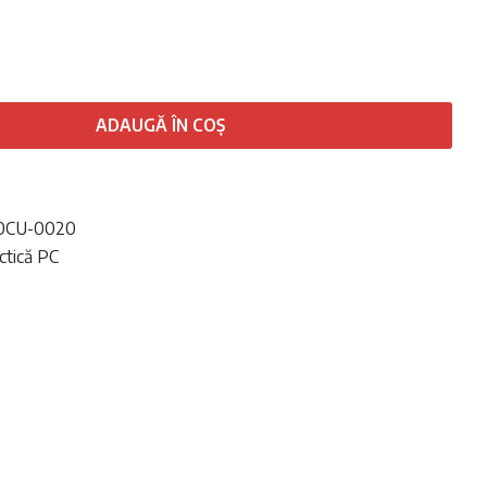
ADAUGĂ ÎN COȘ
0CU-0020
ctică PC