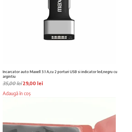
Incarcator auto Maxell 3.1 A,cu 2 porturi USB si indicator led,negru cu
argintiu
P
P
35,00
lei
29,00
lei
r
r
Adaugă în coș
e
e
ț
ț
u
u
l
l
i
c
n
u