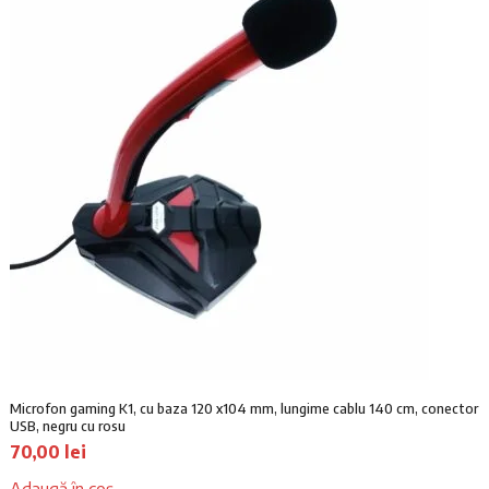
u
u
l
l
i
c
n
u
i
r
ț
e
i
n
a
t
l
e
a
s
f
t
o
e
s
:
t
5
:
4
6
,
0
0
Microfon gaming K1, cu baza 120 x104 mm, lungime cablu 140 cm, conector
,
1
USB, negru cu rosu
0
70,00
lei
0
l
e
Adaugă în coș