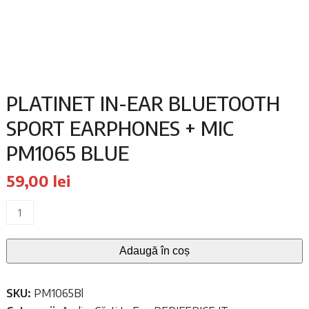
PLATINET IN-EAR BLUETOOTH
SPORT EARPHONES + MIC
PM1065 BLUE
59,00
lei
Cantitate
PLATINET
IN-
Adaugă în coș
EAR
BLUETOOTH
SKU:
PM1065Bl
SPORT