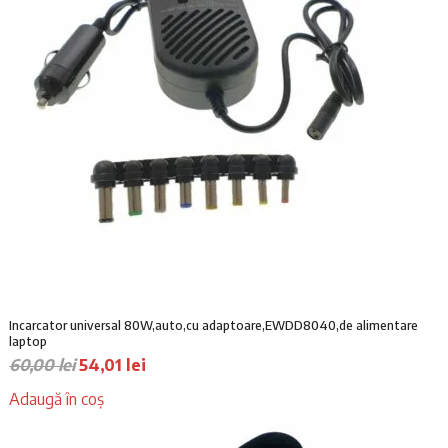
.
Incarcator universal 80W,auto,cu adaptoare,EWDD8040,de alimentare
laptop
P
P
60,00
lei
54,01
lei
r
r
Adaugă în coș
e
e
ț
ț