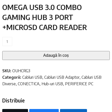
OMEGA USB 3.0 COMBO
a
este:
GAMING HUB 3 PORT
fost:
145,01 lei.
160,00 lei.
+MICROSD CARD READER
Cantitate
OMEGA
USB
Adaugă în coș
3.0
COMBO
SKU:
OUHCRG3
GAMING
Categorii:
Cabluri USB
,
Cabluri USB Adaptor
,
Cabluri USB
HUB
Diverse
,
CONECTICA
,
Hub-uri USB
,
PERIFERICE PC
3
PORT
+MICROSD
Distribuie
CARD
READER