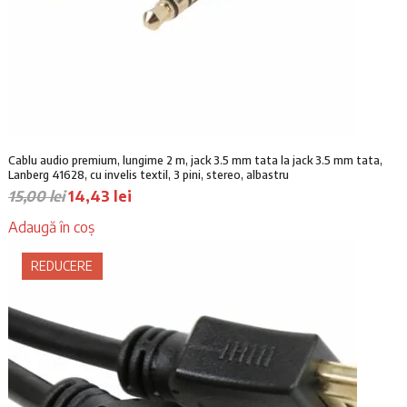
a
s
f
t
o
e
s
:
t
1
:
5
1
,
6
0
Cablu audio premium, lungime 2 m, jack 3.5 mm tata la jack 3.5 mm tata,
,
0
Lanberg 41628, cu invelis textil, 3 pini, stereo, albastru
0
P
P
15,00
lei
14,43
lei
0
l
r
r
e
Adaugă în coș
e
e
l
i
ț
ț
e
.
REDUCERE
u
u
i
l
l
.
i
c
n
u
i
r
ț
e
i
n