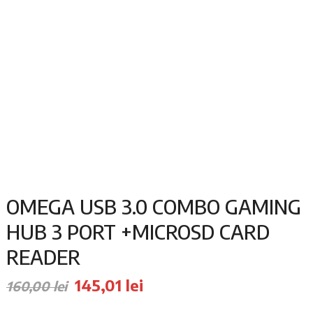
OMEGA USB 3.0 COMBO GAMING
HUB 3 PORT +MICROSD CARD
READER
Prețul
Prețul
145,01
lei
160,00
lei
inițial
curent