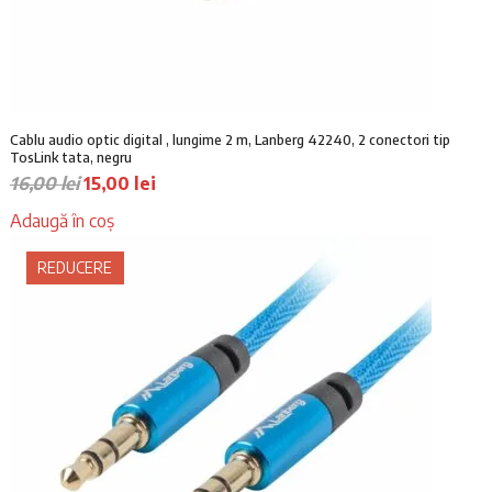
Cablu audio optic digital , lungime 2 m, Lanberg 42240, 2 conectori tip
TosLink tata, negru
P
P
16,00
lei
15,00
lei
r
r
Adaugă în coș
e
e
ț
ț
REDUCERE
u
u
l
l
i
c
n
u
i
r
ț
e
i
n
a
t
l
e