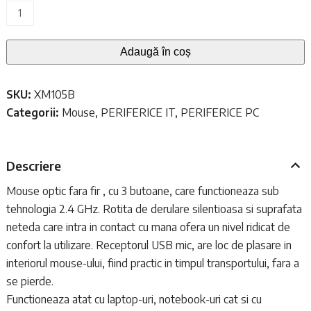
Cantitate
Mouse
wireless
Adaugă în coș
2.4
GHz,
SKU:
XM105B
Xtreme
Categorii:
Mouse
,
PERIFERICE IT
,
PERIFERICE PC
Harrier,
1000
DPI,
Descriere
cu
3
Mouse optic fara fir , cu 3 butoane, care functioneaza sub
butoane,
tehnologia 2.4 GHz. Rotita de derulare silentioasa si suprafata
receptor
neteda care intra in contact cu mana ofera un nivel ridicat de
nano
confort la utilizare. Receptorul USB mic, are loc de plasare in
USB,
interiorul mouse-ului, fiind practic in timpul transportului, fara a
albastru
se pierde.
Functioneaza atat cu laptop-uri, notebook-uri cat si cu