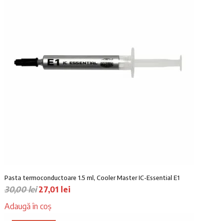
Pasta termoconductoare 1.5 ml, Cooler Master IC-Essential E1
P
P
30,00
lei
27,01
lei
r
r
Adaugă în coș
e
e