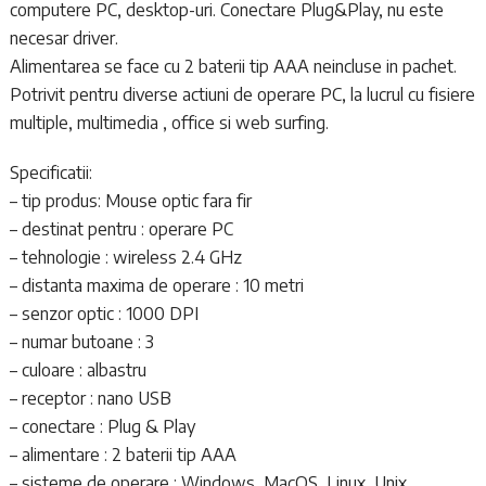
computere PC, desktop-uri. Conectare Plug&Play, nu este
necesar driver.
Alimentarea se face cu 2 baterii tip AAA neincluse in pachet.
Potrivit pentru diverse actiuni de operare PC, la lucrul cu fisiere
multiple, multimedia , office si web surfing.
Specificatii:
– tip produs: Mouse optic fara fir
– destinat pentru : operare PC
– tehnologie : wireless 2.4 GHz
– distanta maxima de operare : 10 metri
– senzor optic : 1000 DPI
– numar butoane : 3
– culoare : albastru
– receptor : nano USB
– conectare : Plug & Play
– alimentare : 2 baterii tip AAA
– sisteme de operare : Windows, MacOS, Linux, Unix