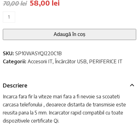
Prețul
Prețul
58,00
lei
70,00
lei
inițial
curent
Cantitate
Incarcator
a
este:
Wireless
fost:
Adaugă în coș
58,00 lei.
rapid
70,00 lei.
10W,
SKU:
SP10WASYQI220C1B
Silicon
Categorii:
Accesorii IT
,
Încărcător USB
,
PERIFERICE IT
Power
QI220,
conector
Descriere
USB
Tip
Incarca fara fir la viteze mari fara a fi nevoie sa scoateti
C,
carcasa telefonului , deoarece distanta de transmisie este
distanta
reusita pana la 5 mm. Incarcator rapid compatibil cu toate
transmisie
dispozitivele certificate Qi.
5mm,
albastru