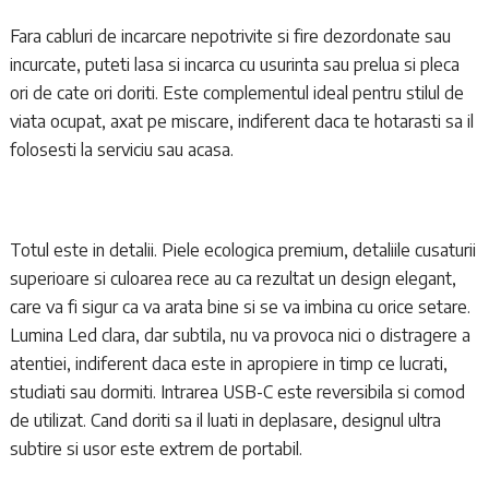
Fara cabluri de incarcare nepotrivite si fire dezordonate sau
incurcate, puteti lasa si incarca cu usurinta sau prelua si pleca
ori de cate ori doriti. Este complementul ideal pentru stilul de
viata ocupat, axat pe miscare, indiferent daca te hotarasti sa il
folosesti la serviciu sau acasa.
Totul este in detalii. Piele ecologica premium, detaliile cusaturii
superioare si culoarea rece au ca rezultat un design elegant,
care va fi sigur ca va arata bine si se va imbina cu orice setare.
Lumina Led clara, dar subtila, nu va provoca nici o distragere a
atentiei, indiferent daca este in apropiere in timp ce lucrati,
studiati sau dormiti. Intrarea USB-C este reversibila si comod
de utilizat. Cand doriti sa il luati in deplasare, designul ultra
subtire si usor este extrem de portabil.