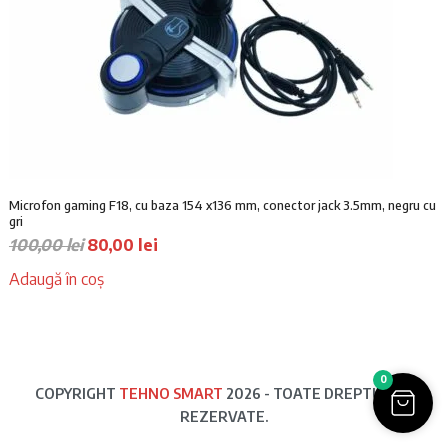
Microfon gaming F18, cu baza 154 x136 mm, conector jack 3.5mm, negru cu
gri
P
P
100,00
lei
80,00
lei
r
r
Adaugă în coș
e
e
ț
ț
u
u
l
l
i
c
0
COPYRIGHT
TEHNO SMART
2026 - TOATE DREPTURILE
n
u
REZERVATE.
i
r
ț
e