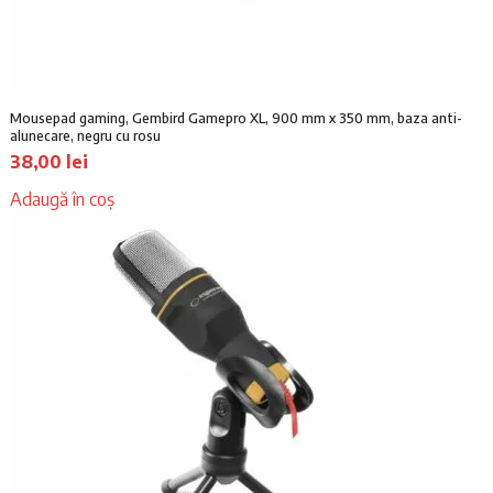
s
:
t
5
:
4
6
,
0
0
Mousepad gaming, Gembird Gamepro XL, 900 mm x 350 mm, baza anti-
,
1
alunecare, negru cu rosu
0
38,00
lei
0
l
e
Adaugă în coș
l
i
e
.
i
.