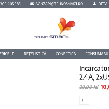
369 405 585
VANZARI@TEHNOSMART.RO
DETAL
ERICE IT
REȚELISTICĂ
CONECTICA
CONSUMABIL
Incarcato
2.4A, 2xU
Pre
10
30,00
lei
iniț
Cantitate
a
Incarcator