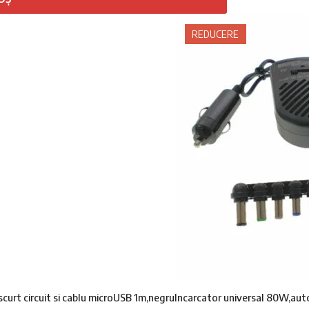
REDUCERE
curt circuit si cablu microUSB 1m,negru
Incarcator universal 80W,au