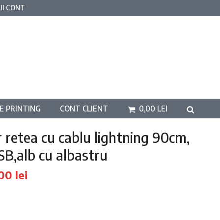
II CONT
E PRINTING
CONT CLIENT
0,00
LEI
r retea cu cablu lightning 90cm,
SB,alb cu albastru
țul
Prețul
,00
lei
ial
curent
este: