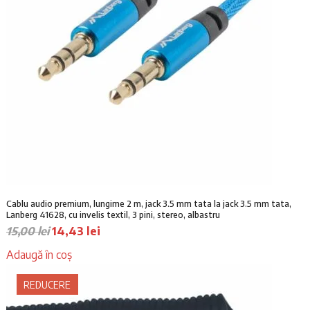
Cablu audio premium, lungime 2 m, jack 3.5 mm tata la jack 3.5 mm tata,
Lanberg 41628, cu invelis textil, 3 pini, stereo, albastru
P
P
15,00
lei
14,43
lei
r
r
Adaugă în coș
e
e
ț
ț
REDUCERE
u
u
l
l