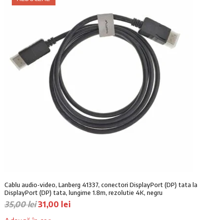
u
u
e
.
l
l
i
i
c
.
n
u
i
r
ț
e
i
n
a
t
l
e
a
s
f
t
o
e
s
:
t
2
:
0
2
,
5
0
Cablu audio-video, Lanberg 41337, conectori DisplayPort (DP) tata la
,
1
DisplayPort (DP) tata, lungime 1.8m, rezolutie 4K, negru
0
P
P
35,00
lei
31,00
lei
0
l
r
r
e