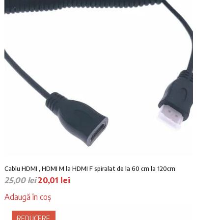
i
c
n
u
i
r
ț
e
i
n
a
t
l
e
a
s
f
t
o
e
s
:
t
1
:
4
1
,
5
4
Cablu HDMI , HDMI M la HDMI F spiralat de la 60 cm la 120cm
,
3
P
P
25,00
lei
20,01
lei
0
r
r
0
l
Adaugă în coș
e
e
e
ț
ț
l
i
REDUCERE