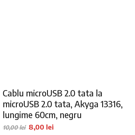
Cablu microUSB 2.0 tata la
microUSB 2.0 tata, Akyga 13316,
lungime 60cm, negru
Prețul
Prețul
8,00
lei
10,00
lei