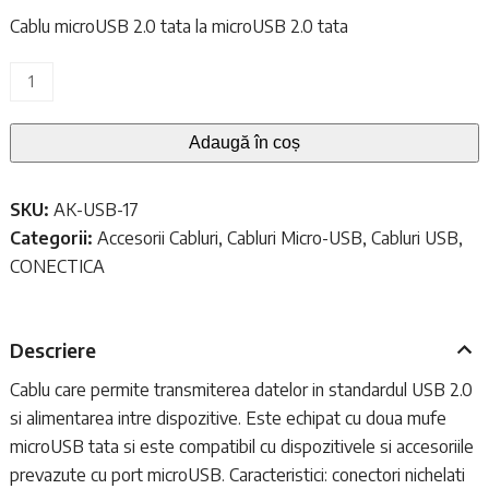
inițial
curent
Cablu microUSB 2.0 tata la microUSB 2.0 tata
a
este:
Cantitate
fost:
8,00 lei.
Cablu
10,00 lei.
microUSB
Adaugă în coș
2.0
tata
SKU:
AK-USB-17
la
Categorii:
Accesorii Cabluri
,
Cabluri Micro-USB
,
Cabluri USB
,
microUSB
CONECTICA
2.0
tata,
Akyga
Descriere
13316,
lungime
Cablu care permite transmiterea datelor in standardul USB 2.0
60cm,
si alimentarea intre dispozitive. Este echipat cu doua mufe
negru
microUSB tata si este compatibil cu dispozitivele si accesoriile
prevazute cu port microUSB. Caracteristici: conectori nichelati